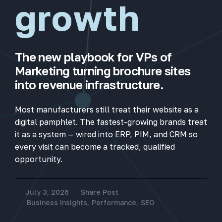
growth
The new playbook for VPs of
Marketing turning brochure sites
into revenue infrastructure.
Most manufacturers still treat their website as a
digital pamphlet. The fastest-growing brands treat
it as a system — wired into ERP, PIM, and CRM so
every visit can become a tracked, qualified
opportunity.
July 3, 2026
Share Post
Business Insights
,
Performance
,
SEO