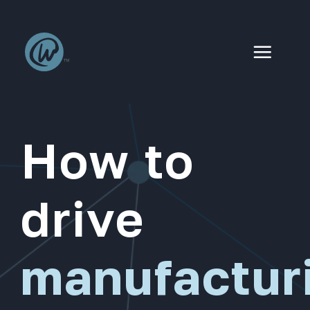
Skip
to
content
How to
drive
manufactur